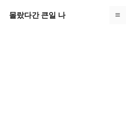
컨
텐
몰랐다간 큰일 나
메
츠
로
뉴
건
너
뛰
기