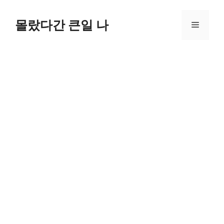
컨
텐
몰랐다간 큰일 나
메
츠
로
뉴
건
너
뛰
기