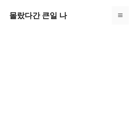
컨
텐
몰랐다간 큰일 나
메
츠
로
뉴
건
너
뛰
기