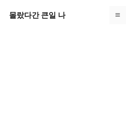
컨
텐
몰랐다간 큰일 나
메
츠
로
뉴
건
너
뛰
기