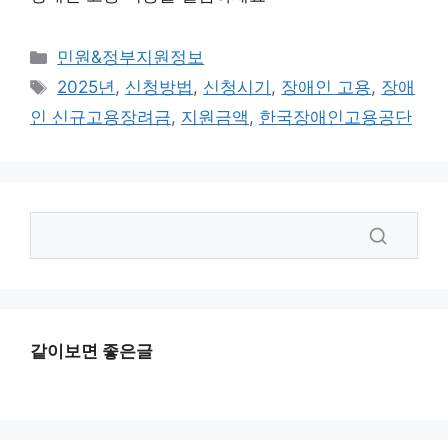
카
민원&정부지원정보
테
태
2025년
,
신청방법
,
신청시기
,
장애인 고용
,
장애
고
그
인 신규고용장려금
,
지원금액
,
한국장애인고용공단
리
같이보면 좋은글