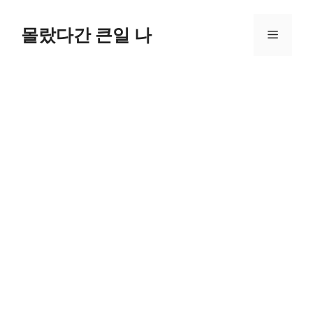
컨
텐
몰랐다간 큰일 나
메
츠
로
뉴
건
너
뛰
기