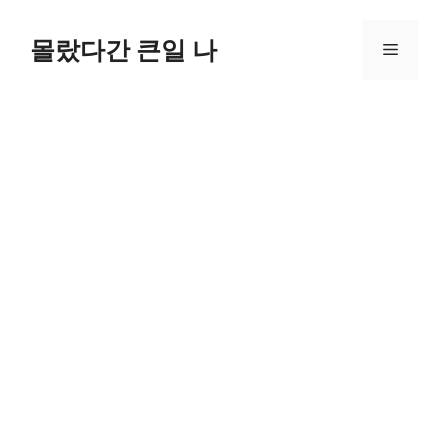
컨
텐
몰랐다간 큰일 나
메
츠
로
뉴
건
너
뛰
기