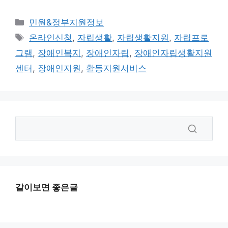
카
민원&정부지원정보
테
태
온라인신청
,
자립생활
,
자립생활지원
,
자립프로
고
그
그램
,
장애인복지
,
장애인자립
,
장애인자립생활지원
리
센터
,
장애인지원
,
활동지원서비스
같이보면 좋은글