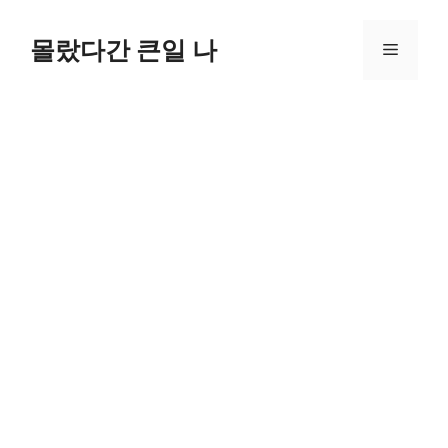
컨
텐
몰랐다간 큰일 나
메
츠
로
뉴
건
너
뛰
기