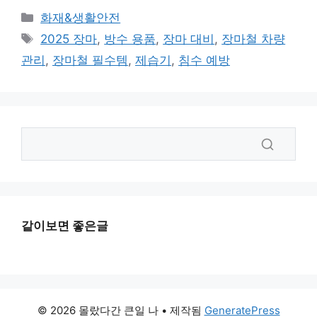
카
화재&생활안전
테
태
2025 장마
,
방수 용품
,
장마 대비
,
장마철 차량
고
그
관리
,
장마철 필수템
,
제습기
,
침수 예방
리
같이보면 좋은글
© 2026 몰랐다간 큰일 나
• 제작됨
GeneratePress