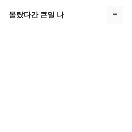
컨
텐
몰랐다간 큰일 나
메
츠
로
뉴
건
너
뛰
기