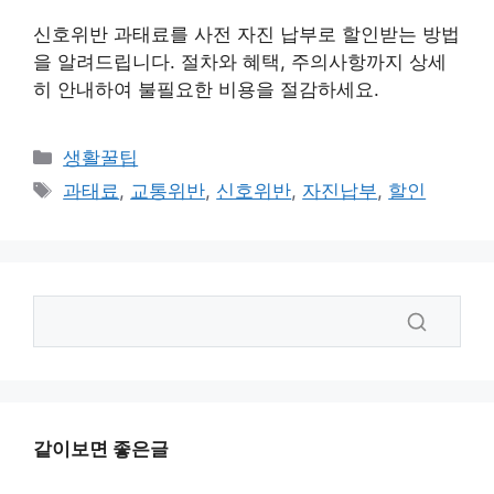
신호위반 과태료를 사전 자진 납부로 할인받는 방법
을 알려드립니다. 절차와 혜택, 주의사항까지 상세
히 안내하여 불필요한 비용을 절감하세요.
카
생활꿀팁
테
태
과태료
,
교통위반
,
신호위반
,
자진납부
,
할인
고
그
리
같이보면 좋은글