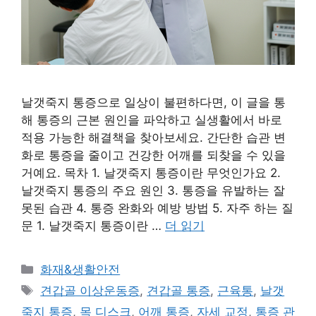
날갯죽지 통증으로 일상이 불편하다면, 이 글을 통
해 통증의 근본 원인을 파악하고 실생활에서 바로
적용 가능한 해결책을 찾아보세요. 간단한 습관 변
화로 통증을 줄이고 건강한 어깨를 되찾을 수 있을
거예요. 목차 1. 날갯죽지 통증이란 무엇인가요 2.
날갯죽지 통증의 주요 원인 3. 통증을 유발하는 잘
못된 습관 4. 통증 완화와 예방 방법 5. 자주 하는 질
문 1. 날갯죽지 통증이란 …
더 읽기
카
화재&생활안전
테
태
견갑골 이상운동증
,
견갑골 통증
,
근육통
,
날갯
고
그
죽지 통증
,
목 디스크
,
어깨 통증
,
자세 교정
,
통증 관