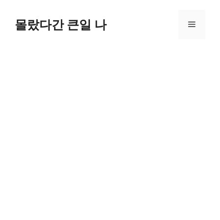
컨
텐
몰랐다간 큰일 나
메
츠
로
뉴
건
너
뛰
기