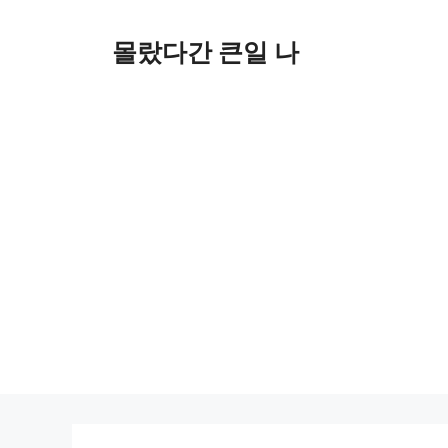
컨
텐
몰랐다간 큰일 나
츠
로
건
너
뛰
기