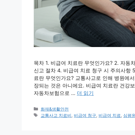
목차 1. 비급여 치료란 무엇인가요? 2. 자
신고 절차 4. 비급여 치료 청구 시 주의사항 
료란 무엇인가요? 교통사고로 인해 병원에서 
장되는 것은 아니에요. 비급여 치료란 건강보
자동차보험으로 …
더 읽기
카
화재&생활안전
테
태
교통사고 치료비
,
비급여 청구
,
비급여 치료
,
심평원
고
그
리