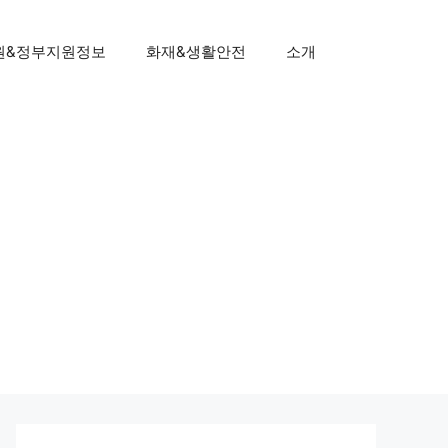
원&정부지원정보
화재&생활안전
소개