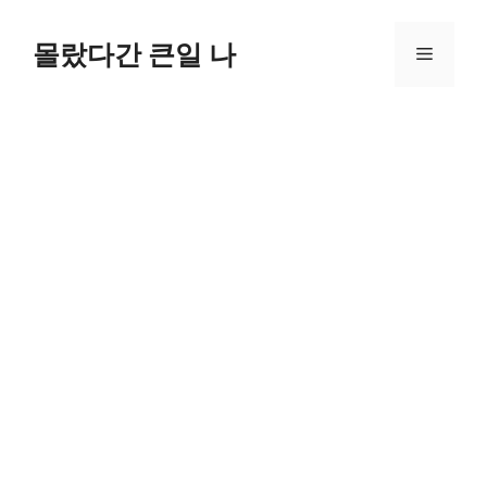
컨
텐
몰랐다간 큰일 나
메
츠
로
뉴
건
너
뛰
기