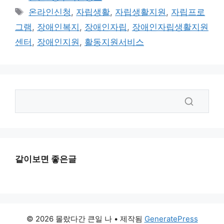
테
태
온라인신청
,
자립생활
,
자립생활지원
,
자립프로
고
그
그램
,
장애인복지
,
장애인자립
,
장애인자립생활지원
리
센터
,
장애인지원
,
활동지원서비스
같이보면 좋은글
© 2026 몰랐다간 큰일 나
• 제작됨
GeneratePress