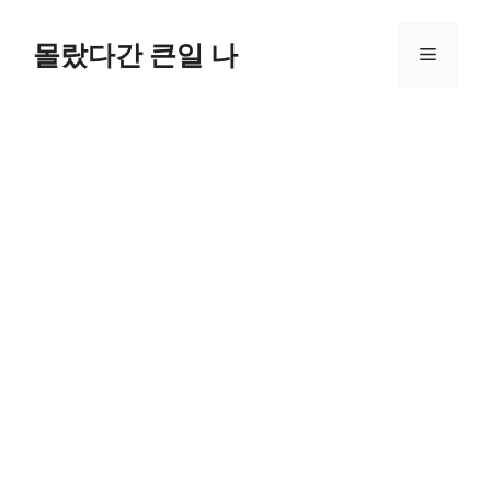
컨
텐
몰랐다간 큰일 나
메
츠
로
뉴
건
너
뛰
기