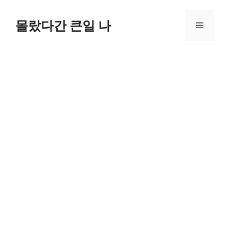
컨
텐
몰랐다간 큰일 나
메
츠
로
뉴
건
너
뛰
기