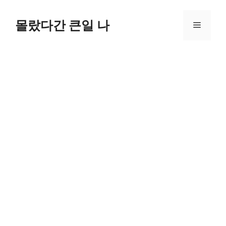
컨
텐
몰랐다간 큰일 나
메
츠
로
뉴
건
너
뛰
기