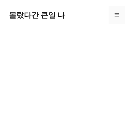
컨
텐
몰랐다간 큰일 나
메
츠
로
뉴
건
너
뛰
기