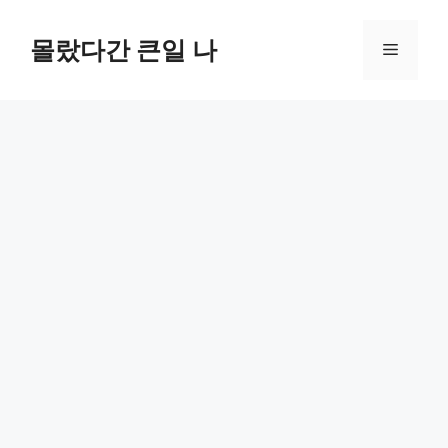
컨
텐
몰랐다간 큰일 나
메
츠
로
뉴
건
너
뛰
기