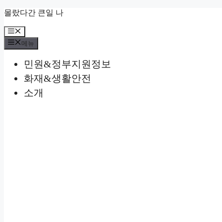
컨
몰랐다간 큰일 나
텐
메
츠
뉴
로
메뉴
건
민원&정부지원정보
너
뛰
화재&생활안전
기
소개