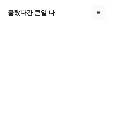
컨
텐
몰랐다간 큰일 나
메
츠
로
뉴
건
너
뛰
기