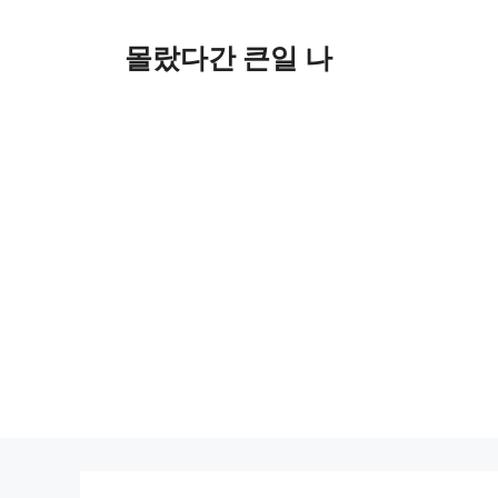
컨
텐
몰랐다간 큰일 나
츠
로
건
너
뛰
기