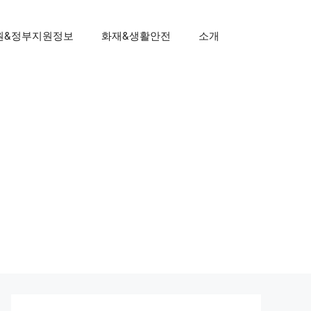
원&정부지원정보
화재&생활안전
소개