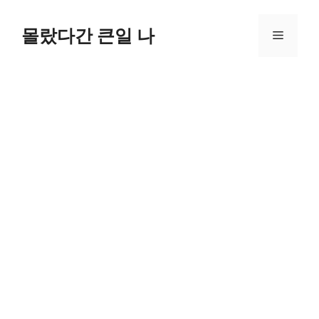
컨
텐
몰랐다간 큰일 나
메
츠
로
뉴
건
너
뛰
기