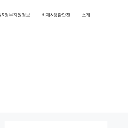
원&정부지원정보
화재&생활안전
소개