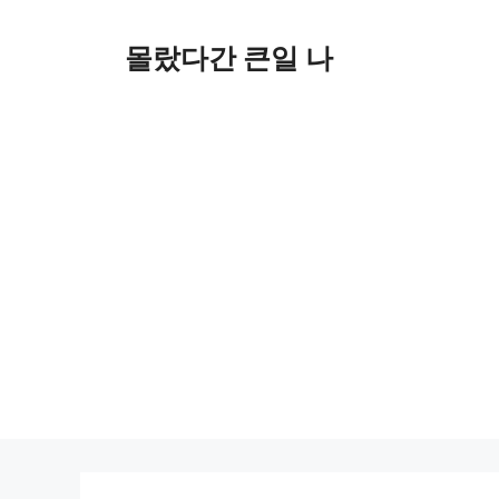
컨
텐
몰랐다간 큰일 나
츠
로
건
너
뛰
기