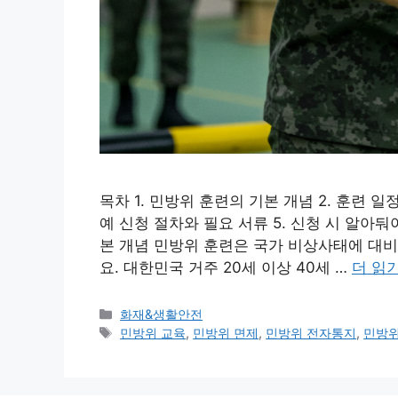
목차 1. 민방위 훈련의 기본 개념 2. 훈련 일
예 신청 절차와 필요 서류 5. 신청 시 알아둬야
본 개념 민방위 훈련은 국가 비상사태에 대비
요. 대한민국 거주 20세 이상 40세 …
더 읽
카
화재&생활안전
테
태
민방위 교육
,
민방위 면제
,
민방위 전자통지
,
민방위
고
그
리