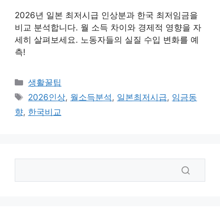
2026년 일본 최저시급 인상분과 한국 최저임금을
비교 분석합니다. 월 소득 차이와 경제적 영향을 자
세히 살펴보세요. 노동자들의 실질 수입 변화를 예
측!
카
생활꿀팁
테
태
2026인상
,
월소득분석
,
일본최저시급
,
임금동
고
그
향
,
한국비교
리