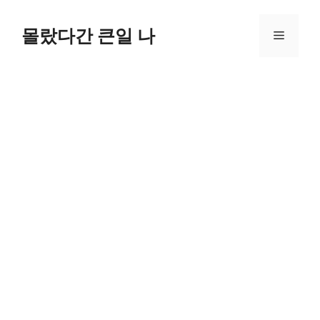
컨
텐
몰랐다간 큰일 나
메
츠
로
뉴
건
너
뛰
기