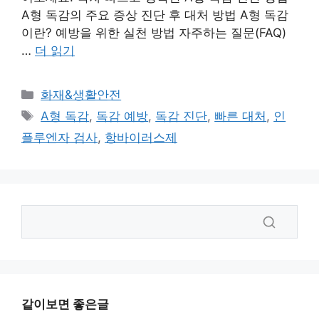
A형 독감의 주요 증상 진단 후 대처 방법 A형 독감
이란? 예방을 위한 실천 방법 자주하는 질문(FAQ)
…
더 읽기
카
화재&생활안전
테
태
A형 독감
,
독감 예방
,
독감 진단
,
빠른 대처
,
인
고
그
플루엔자 검사
,
항바이러스제
리
같이보면 좋은글