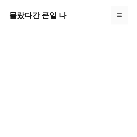
컨
텐
몰랐다간 큰일 나
메
츠
로
뉴
건
너
뛰
기