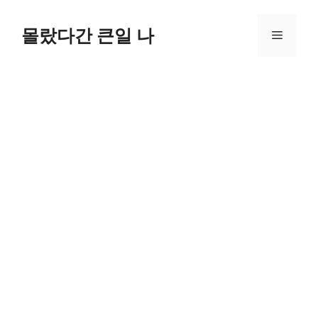
컨
텐
몰랐다간 큰일 나
메
츠
로
뉴
건
너
뛰
기