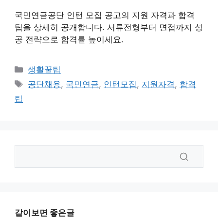
국민연금공단 인턴 모집 공고의 지원 자격과 합격
팁을 상세히 공개합니다. 서류전형부터 면접까지 성
공 전략으로 합격률 높이세요.
카
생활꿀팁
테
태
공단채용
,
국민연금
,
인턴모집
,
지원자격
,
합격
고
그
팁
리
같이보면 좋은글