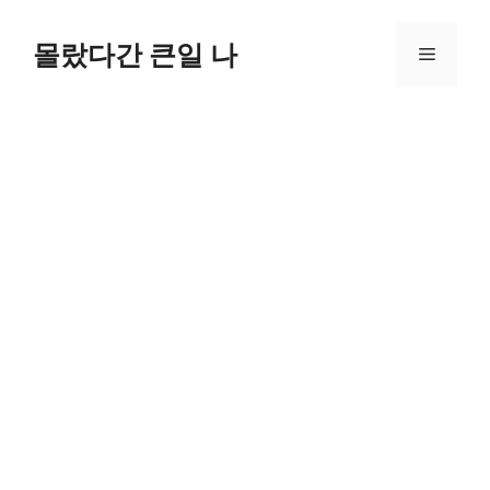
컨
텐
몰랐다간 큰일 나
메
츠
로
뉴
건
너
뛰
기