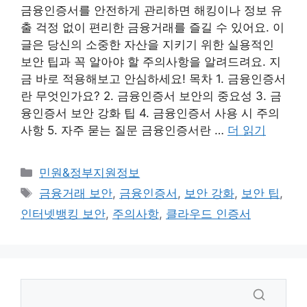
금융인증서를 안전하게 관리하면 해킹이나 정보 유
출 걱정 없이 편리한 금융거래를 즐길 수 있어요. 이
글은 당신의 소중한 자산을 지키기 위한 실용적인
보안 팁과 꼭 알아야 할 주의사항을 알려드려요. 지
금 바로 적용해보고 안심하세요! 목차 1. 금융인증서
란 무엇인가요? 2. 금융인증서 보안의 중요성 3. 금
융인증서 보안 강화 팁 4. 금융인증서 사용 시 주의
사항 5. 자주 묻는 질문 금융인증서란 …
더 읽기
카
민원&정부지원정보
테
태
금융거래 보안
,
금융인증서
,
보안 강화
,
보안 팁
,
고
그
인터넷뱅킹 보안
,
주의사항
,
클라우드 인증서
리