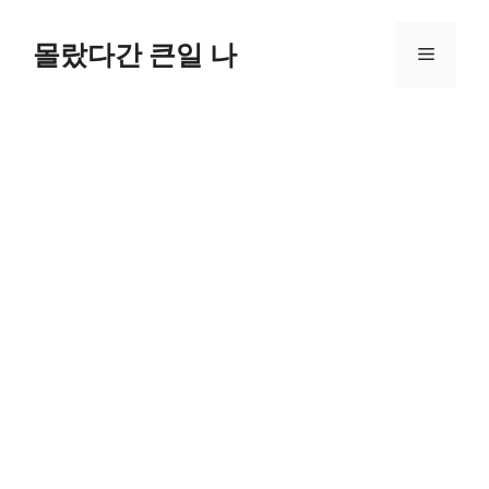
컨
텐
몰랐다간 큰일 나
메
츠
로
뉴
건
너
뛰
기