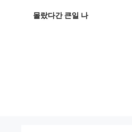
컨
텐
몰랐다간 큰일 나
츠
로
건
너
뛰
기