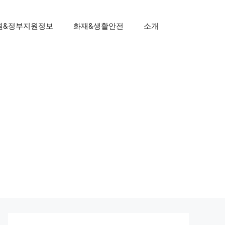
원&정부지원정보
화재&생활안전
소개