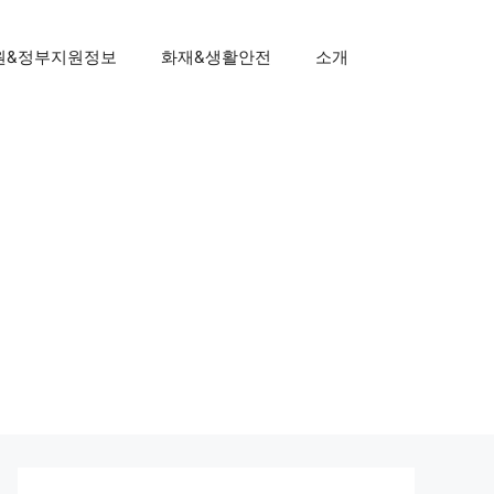
원&정부지원정보
화재&생활안전
소개