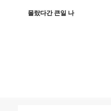
컨
텐
몰랐다간 큰일 나
츠
로
건
너
뛰
기