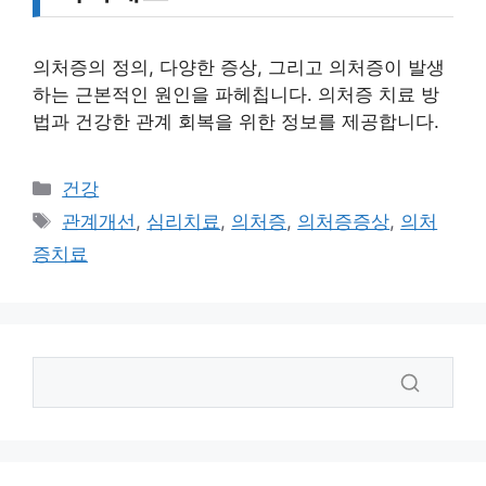
의처증의 정의, 다양한 증상, 그리고 의처증이 발생
하는 근본적인 원인을 파헤칩니다. 의처증 치료 방
법과 건강한 관계 회복을 위한 정보를 제공합니다.
카
건강
테
태
관계개선
,
심리치료
,
의처증
,
의처증증상
,
의처
고
그
증치료
리