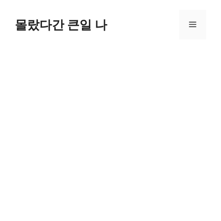
컨
텐
몰랐다간 큰일 나
메
츠
로
뉴
건
너
뛰
기