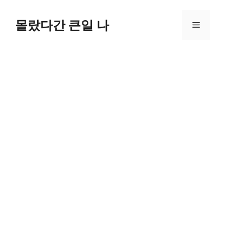
컨
텐
몰랐다간 큰일 나
메
츠
로
뉴
건
너
뛰
기