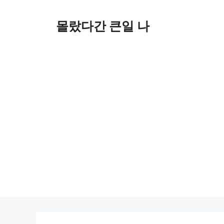
컨
텐
몰랐다간 큰일 나
츠
로
건
너
뛰
기