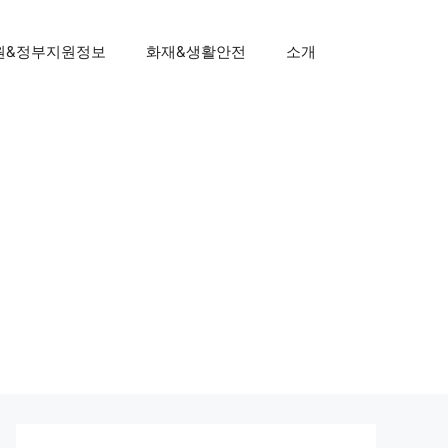
원&정부지원정보
화재&생활안전
소개