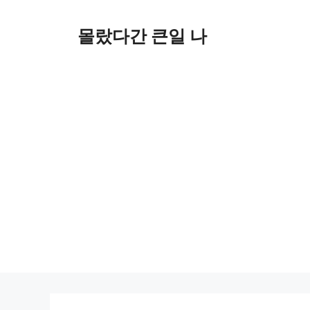
컨
텐
몰랐다간 큰일 나
츠
로
건
너
뛰
기