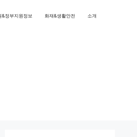
원&정부지원정보
화재&생활안전
소개