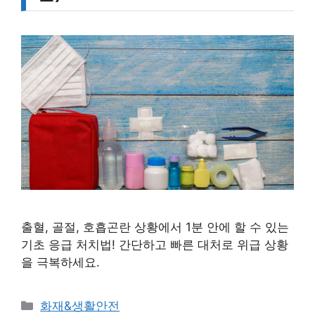
출혈, 골절, 호흡곤란 상황에서 1분 안에 할 수 있는
기초 응급 처치법! 간단하고 빠른 대처로 위급 상황
을 극복하세요.
카
화재&생활안전