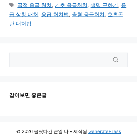
테
태
골절 응급 처치
,
기초 응급처치
,
생명 구하기
,
응
고
그
급 상황 대처
,
응급 처치법
,
출혈 응급처치
,
호흡곤
리
란 대처법
같이보면 좋은글
© 2026 몰랐다간 큰일 나
• 제작됨
GeneratePress