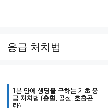
응급 처치법
1분 안에 생명을 구하는 기초 응
급 처치법 (출혈, 골절, 호흡곤
란)