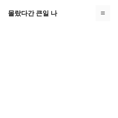
컨
텐
몰랐다간 큰일 나
메
츠
로
뉴
건
너
뛰
기