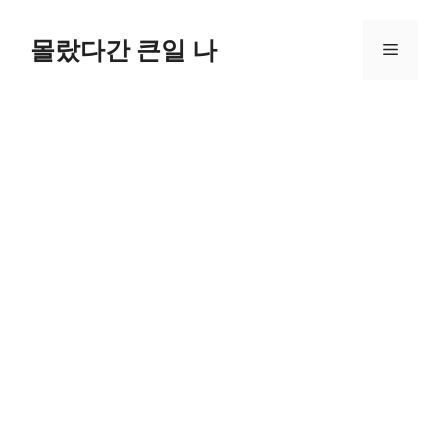
컨
텐
몰랐다간 큰일 나
메
츠
로
뉴
건
너
뛰
기