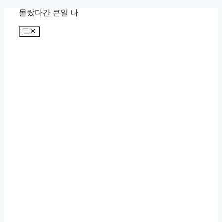
컨
몰랐다간 큰일 나
텐
메
츠
뉴
로
건
너
뛰
기