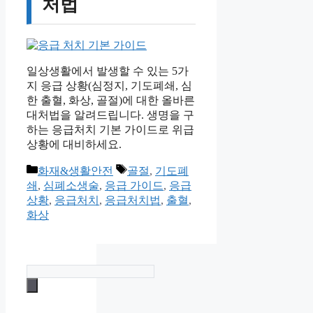
처법
일상생활에서 발생할 수 있는 5가
지 응급 상황(심정지, 기도폐쇄, 심
한 출혈, 화상, 골절)에 대한 올바른
대처법을 알려드립니다. 생명을 구
하는 응급처치 기본 가이드로 위급
상황에 대비하세요.
카
태
화재&생활안전
골절
,
기도폐
테
그
쇄
,
심폐소생술
,
응급 가이드
,
응급
고
상황
,
응급처치
,
응급처치법
,
출혈
,
리
화상