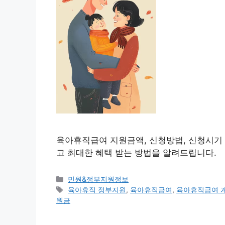
육아휴직급여 지원금액, 신청방법, 신청시기 
고 최대한 혜택 받는 방법을 알려드립니다.
카
민원&정부지원정보
테
태
육아휴직 정부지원
,
육아휴직급여
,
육아휴직급여 
고
그
원금
리