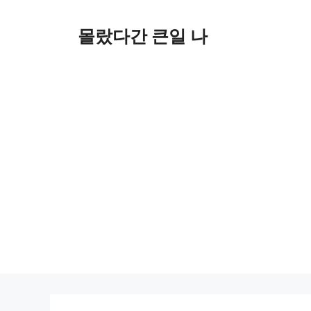
컨
텐
몰랐다간 큰일 나
츠
로
건
너
뛰
기