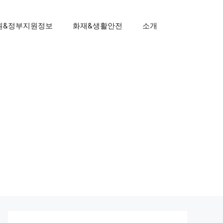
원&정부지원정보
화재&생활안전
소개