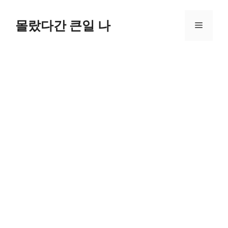
컨
텐
몰랐다간 큰일 나
메
츠
로
뉴
건
너
뛰
기