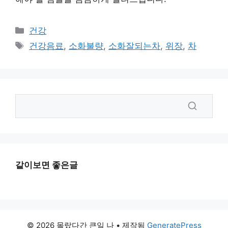
카
건강
테
태
건강음료
,
소화불량
,
소화잘되는차
,
위장
,
차
고
그
리
같이보면 좋은글
© 2026 몰랐다간 큰일 나
• 제작됨
GeneratePress