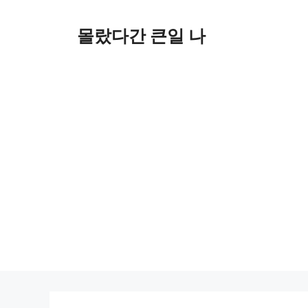
컨
텐
몰랐다간 큰일 나
츠
로
건
너
뛰
기