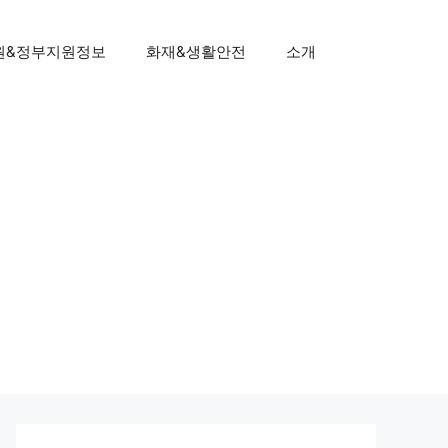
원&정부지원정보
화재&생활안전
소개