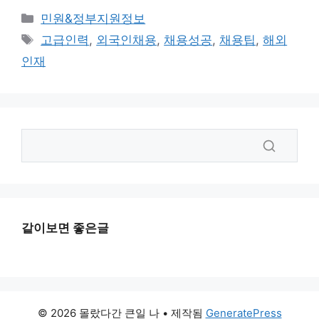
카
민원&정부지원정보
테
태
고급인력
,
외국인채용
,
채용성공
,
채용팁
,
해외
고
그
인재
리
같이보면 좋은글
© 2026 몰랐다간 큰일 나
• 제작됨
GeneratePress