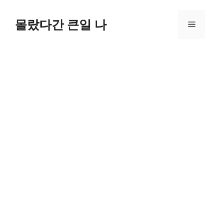
컨
텐
몰랐다간 큰일 나
메
츠
로
뉴
건
너
뛰
기