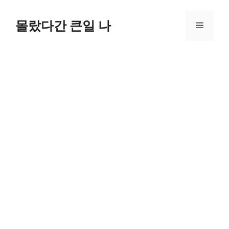
컨
텐
몰랐다간 큰일 나
메
츠
로
뉴
건
너
뛰
기