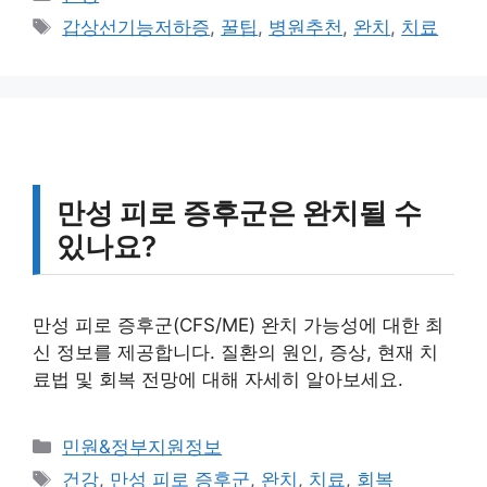
테
태
갑상선기능저하증
,
꿀팁
,
병원추천
,
완치
,
치료
고
그
리
만성 피로 증후군은 완치될 수
있나요?
만성 피로 증후군(CFS/ME) 완치 가능성에 대한 최
신 정보를 제공합니다. 질환의 원인, 증상, 현재 치
료법 및 회복 전망에 대해 자세히 알아보세요.
카
민원&정부지원정보
테
태
건강
,
만성 피로 증후군
,
완치
,
치료
,
회복