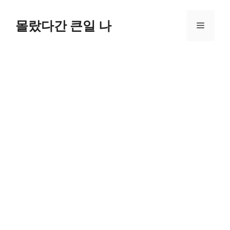
컨
텐
몰랐다간 큰일 나
메
츠
로
뉴
건
너
뛰
기