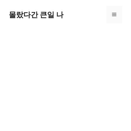
컨
텐
몰랐다간 큰일 나
메
츠
로
뉴
건
너
뛰
기