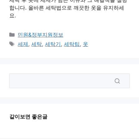
세탁 후 옷에 세제가 남는 이유와 그 해결책을 설명
합니다. 올바른 세탁법으로 깨끗한 옷을 유지하세
요.
카
민원&정부지원정보
테
태
세제
,
세탁
,
세탁기
,
세탁팁
,
옷
고
그
리
같이보면 좋은글