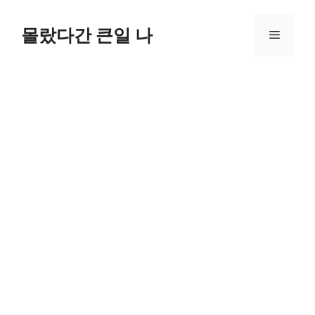
컨
텐
몰랐다간 큰일 나
메
츠
로
뉴
건
너
뛰
기