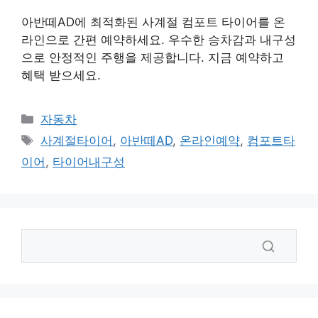
아반떼AD에 최적화된 사계절 컴포트 타이어를 온
라인으로 간편 예약하세요. 우수한 승차감과 내구성
으로 안정적인 주행을 제공합니다. 지금 예약하고
혜택 받으세요.
카
자동차
테
태
사계절타이어
,
아반떼AD
,
온라인예약
,
컴포트타
고
그
이어
,
타이어내구성
리