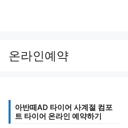
온라인예약
아반떼AD 타이어 사계절 컴포
트 타이어 온라인 예약하기