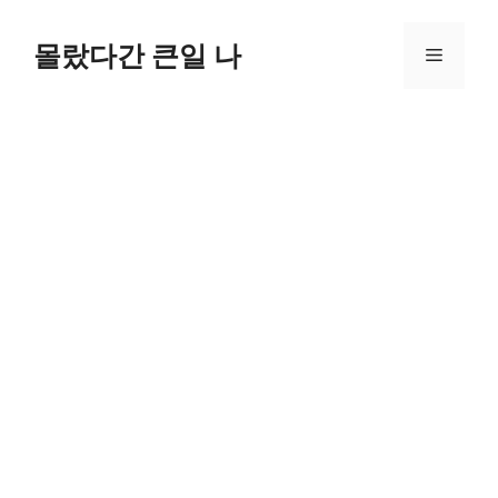
컨
텐
몰랐다간 큰일 나
메
츠
로
뉴
건
너
뛰
기