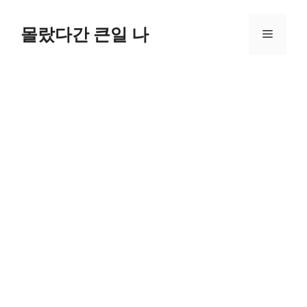
컨
텐
몰랐다간 큰일 나
메
츠
로
뉴
건
너
뛰
기