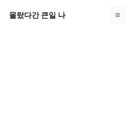
컨
텐
몰랐다간 큰일 나
메
츠
로
뉴
건
너
뛰
기