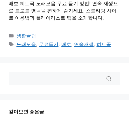
배호 히트곡 노래모음 무료 듣기 방법! 연속 재생으
로 트로트 명곡을 편하게 즐기세요. 스트리밍 사이
트 이용법과 플레이리스트 팁을 소개합니다.
카
생활꿀팁
테
태
노래모음
,
무료듣기
,
배호
,
연속재생
,
히트곡
고
그
리
같이보면 좋은글