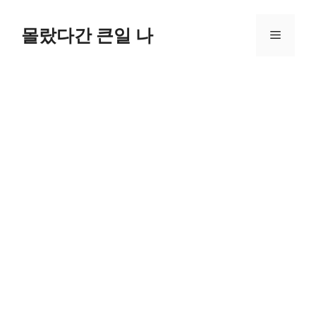
컨
텐
몰랐다간 큰일 나
메
츠
로
뉴
건
너
뛰
기