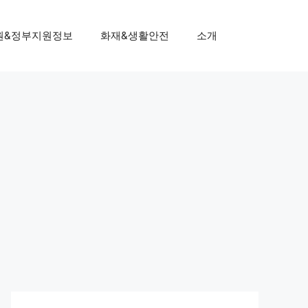
원&정부지원정보
화재&생활안전
소개