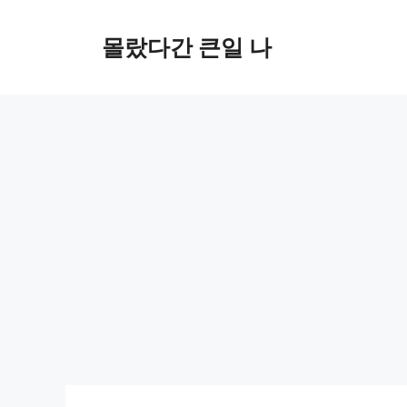
컨
텐
몰랐다간 큰일 나
츠
로
건
너
뛰
기