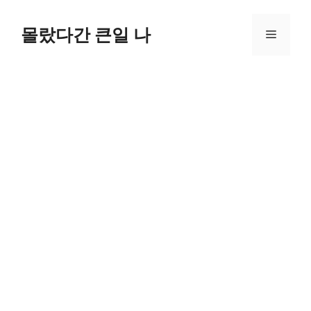
컨
텐
몰랐다간 큰일 나
메
츠
로
뉴
건
너
뛰
기