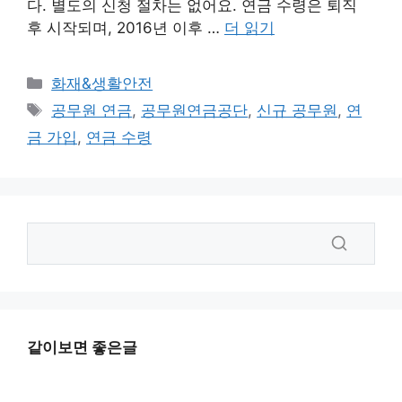
다. 별도의 신청 절차는 없어요. 연금 수령은 퇴직
후 시작되며, 2016년 이후 …
더 읽기
카
화재&생활안전
테
태
공무원 연금
,
공무원연금공단
,
신규 공무원
,
연
고
그
금 가입
,
연금 수령
리
같이보면 좋은글